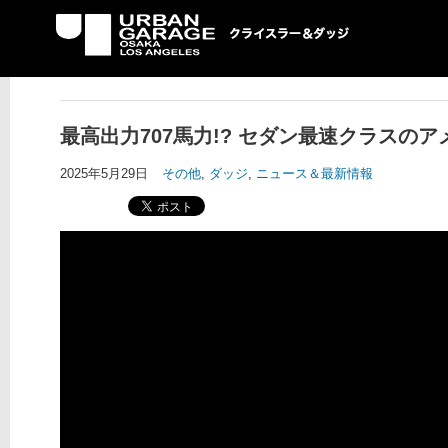
UG クライスラー＆ダ
ッジ専門店
最高出力707馬力!? セダン最速クラスの
2025年5月29日
その他
,
ダッジ
,
ニュース＆最新情報