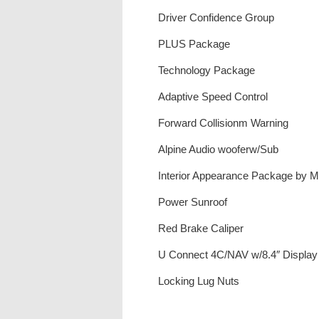
Driver Confidence Group
PLUS Package
Technology Package
Adaptive Speed Control
Forward Collisionm Warning
Alpine Audio wooferw/Sub
Interior Appearance Package by 
Power Sunroof
Red Brake Caliper
U Connect 4C/NAV w/8.4″ Display
Locking Lug Nuts