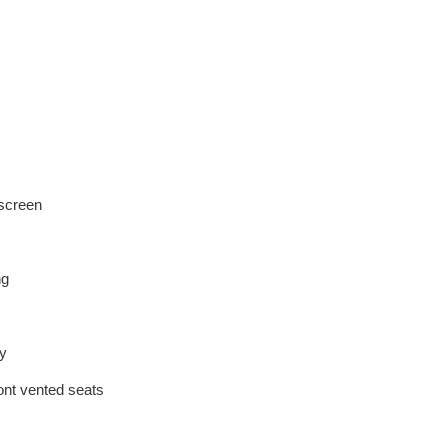
hscreen
ng
ay
ont vented seats