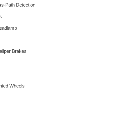
ss-Path Detection
s
headlamp
liper Brakes
inted Wheels