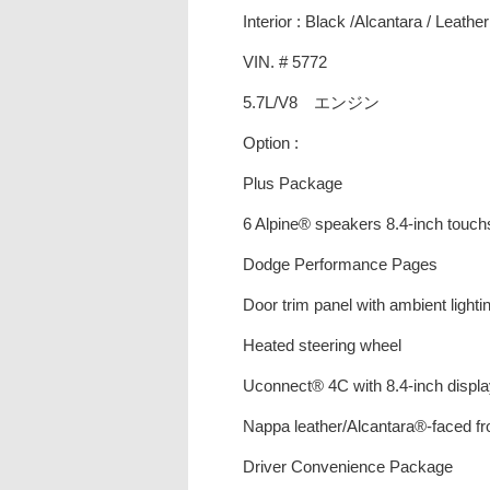
Interior : Black /Alcantara / Leather
VIN. # 5772
5.7L/V8 エンジン
Option :
Plus Package
6 Alpine® speakers 8.4-inch touc
Dodge Performance Pages
Door trim panel with ambient lighti
Heated steering wheel
Uconnect® 4C with 8.4-inch displ
Nappa leather/Alcantara®-faced fr
Driver Convenience Package