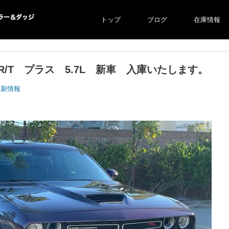
トップ
ブログ
在庫情報
ー＆ダ
・R/T プラス 5.7L 新車 入庫いたします。
最新情報