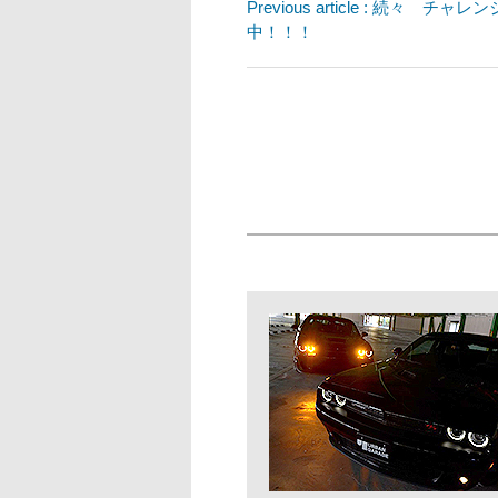
Previous article : 続々
中！！！