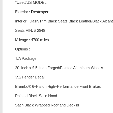
*Used/US MODEL
Exterior :
Destroyer
Interior : Dash/Trim Black Seats Black Leather/Black Alcan
Seats VIN. # 2848
Mileage : 4700 miles
Options :
T/A Package
20–Inch x 9.5–Inch Forged/Painted Aluminum Wheels
392 Fender Decal
Brembo® 6–Piston High–Performance Front Brakes
Painted Black Satin Hood
Satin Black Wrapped Roof and Decklid