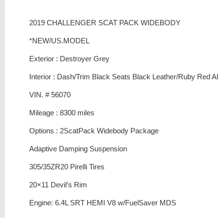
2019 CHALLENGER SCAT PACK WIDEBODY
*NEW/US.MODEL
Exterior : Destroyer Grey
Interior : Dash/Trim Black Seats Black Leather/Ruby Red A
VIN. # 56070
Mileage : 8300 miles
Options : 2ScatPack Widebody Package
Adaptive Damping Suspension
305/35ZR20 Pirelli Tires
20×11 Devil’s Rim
Engine: 6.4L SRT HEMI V8 w/FuelSaver MDS