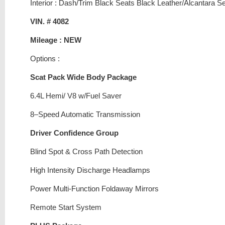
Interior : Dash/Trim Black Seats Black Leather/Alcantara S
VIN. # 4082
Mileage : NEW
Options :
Scat Pack Wide Body Package
6.4L Hemi/ V8 w/Fuel Saver
8–Speed Automatic Transmission
Driver Confidence Group
Blind Spot & Cross Path Detection
High Intensity Discharge Headlamps
Power Multi-Function Foldaway Mirrors
Remote Start System