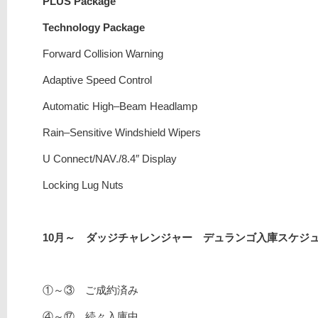
PLUS Package
Technology Package
Forward Collision Warning
Adaptive Speed Control
Automatic High–Beam Headlamp
Rain–Sensitive Windshield Wipers
U Connect/NAV./8.4″ Display
Locking Lug Nuts
10月～ ダッジチャレンジャー デュランゴ入庫スケジ
①～③ ご成約済み
④～⑰ 続々入庫中