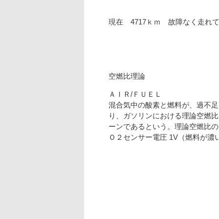
現在 4717ｋｍ 故
空燃比理論
ＡＩＲ/ＦＵＥＬ
混合気中の酸素と燃料が、過不足
り、ガソリンにおける理論空燃比は
ーンであるという。理論空燃比の
Ｏ２センサー電圧 1V（燃料が濃