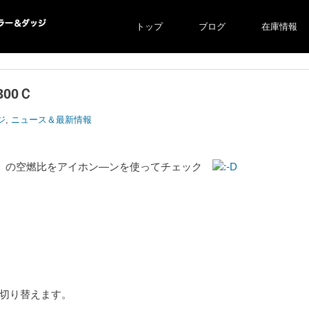
トップ
ブログ
在庫情報
ー＆ダ
00Ｃ
ジ
,
ニュース＆最新情報
Ｃ の空燃比をアイホン―ンを使ってチェック
計に切り替えます。