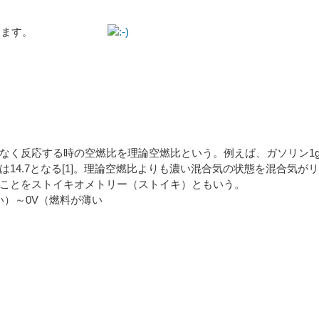
障なく走れてます。
なく反応する時の空燃比を理論空燃比という。例えば、ガソリン1gの
14.7となる[1]。理論空燃比よりも濃い混合気の状態を混合気
ことをストイキオメトリー（ストイキ）ともいう。
い）～0V（燃料が薄い