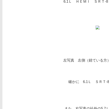
6.1Ｌ ＨＥＭＩ ＳＲＴ
左写真 左側（錆ている方）
確かに 6.1Ｌ ＳＲＴ
また 右写真の社外の5.7