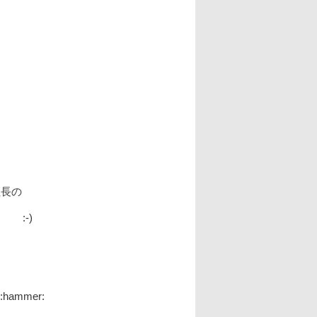
社長の
 :-)
mmer: