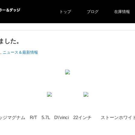
トップ
ブログ
在庫情報
ー＆ダ
ました。
ジ
,
ニュース＆最新情報
ッジマグナム R/T 5.7L D\’vinci 22インチ ストーンホワ