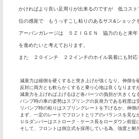
かければより良い足周りが出来るのですが 低コスト
位の感覚で もうっすこし粘りのあるサス&ショッ
アーバンガレージは ５ＺＩＧＥＮ 協力のもと来年
を進めたいと考えております。
また ２０インチ ２２インチのホイル装着にも対応
減衰力は縮側を硬くすると突き上げが強くなり、伸側
反対に両方とも軟らかくすると乗り心地は良くなりま
減衰力を上げれば上げるほど各パーツの負担が大きく
バンプ時の車の姿勢はスプリングの反発力である程度
リバンプ時の粘りはスプリングレートを下げるか、伸
まず、一定のレートでフロントとリアのバランスを見
ＵＧダンパーはストローク・ケース長をローダウン前
そして、フロントは倒立式を採用している為、強度と耐