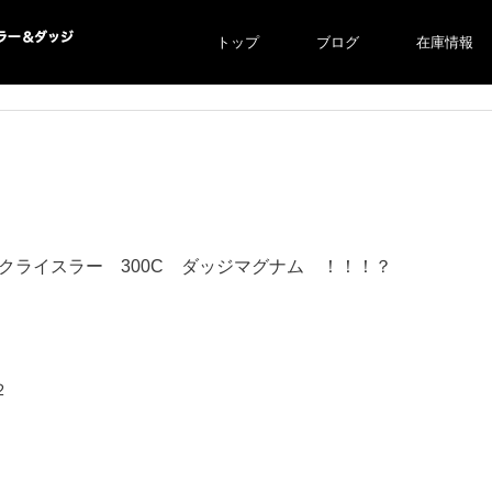
トップ
ブログ
在庫情報
ー＆ダ
クライスラー 300C ダッジマグナム ！！！？
２