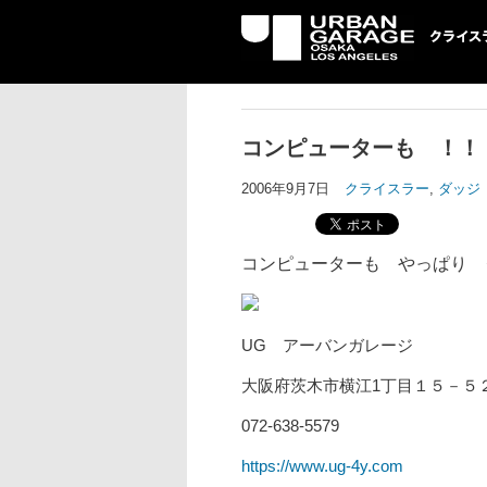
UG クライスラ
ッジ専門店
コンピューターも ！！
2006年9月7日
クライスラー
,
ダッジ
コンピューターも やっぱり 
UG アーバンガレージ
大阪府茨木市横江1丁目１５－５
072-638-5579
https://www.ug-4y.com